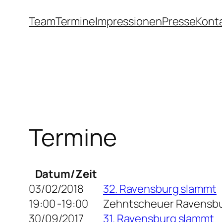
Zum
Team
Termine
Impressionen
Presse
Kont
Inhalt
springen
Termine
Datum/Zeit
03/02/2018
32. Ravensburg slammt
19:00 -19:00
Zehntscheuer Ravensb
30/09/2017
31. Ravensburg slammt