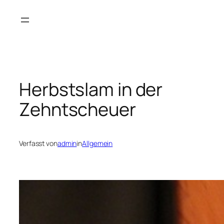
Zum
Inhalt
springen
Herbstslam in der
Zehntscheuer
Verfasst von
admin
in
Allgemein