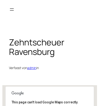
Zum
Inhalt
springen
Zehntscheuer
Ravensburg
Verfasst von
admin
in
This page can't load Google Maps correctly.
Zehntscheuer Ravensburg